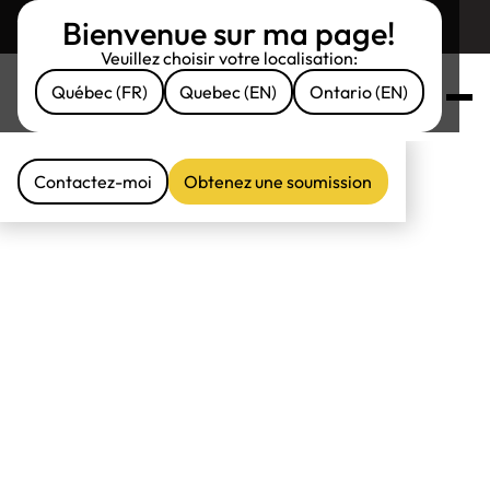
Bienvenue sur ma page!
Retourner sur assuruni.com
Veuillez choisir votre localisation:
Fier
Québec (FR)
Quebec (EN)
Ontario (EN)
partenaire
d’Assuruni
Contactez-moi
Obtenez une soumission
Contactez-moi
Obtenez une soumission