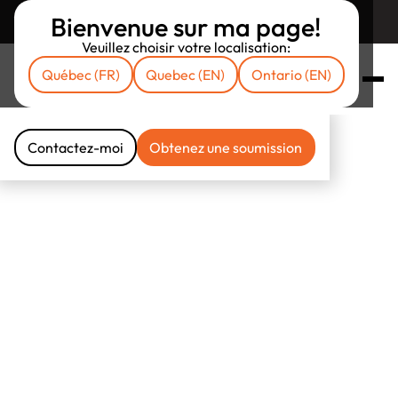
Bienvenue sur ma page!
Retourner sur assuruni.com
Veuillez choisir votre localisation:
Québec (FR)
Quebec (EN)
Ontario (EN)
Fier partenaire
d’Assuruni
Contactez-moi
Obtenez une soumission
Contactez-moi
Obtenez une soumission