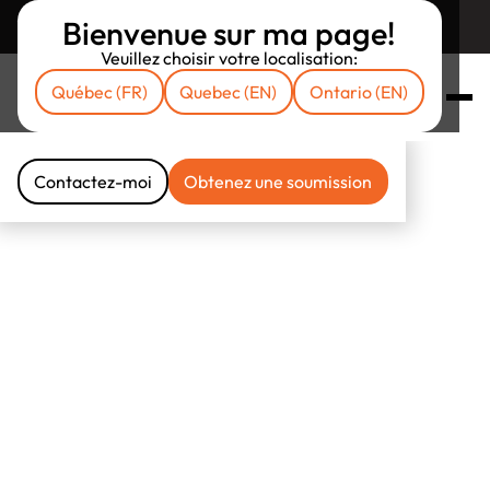
Bienvenue sur ma page!
Retourner sur assuruni.com
Veuillez choisir votre localisation:
Québec (FR)
Quebec (EN)
Ontario (EN)
Contactez-moi
Obtenez une soumission
Contactez-moi
Obtenez une soumission