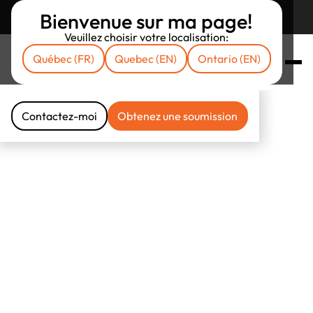
Bienvenue sur ma page!
Retourner sur assuruni.com
Veuillez choisir votre localisation:
Québec (FR)
Quebec (EN)
Ontario (EN)
Contactez-moi
Obtenez une soumission
Contactez-moi
Obtenez une soumission